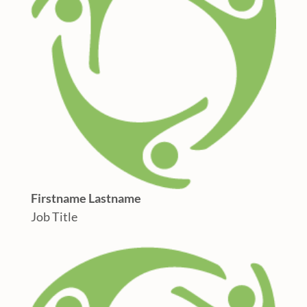
Firstname Lastname
Job Title