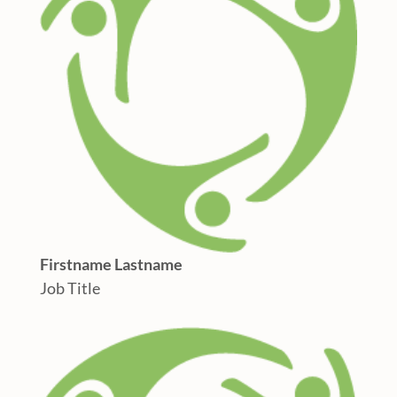
Firstname Lastname
Job Title