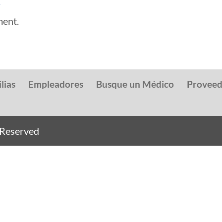
ment.
lias
Empleadores
Busque un Médico
Provee
s Reserved