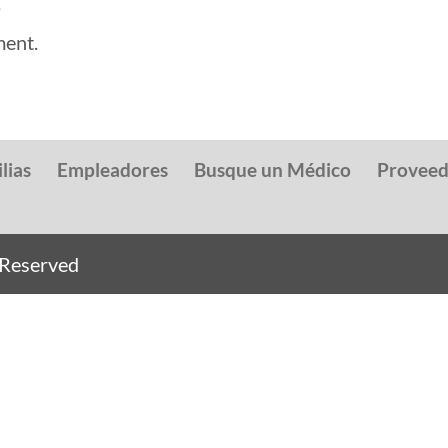
ment.
lias
Empleadores
Busque un Médico
Provee
s Reserved